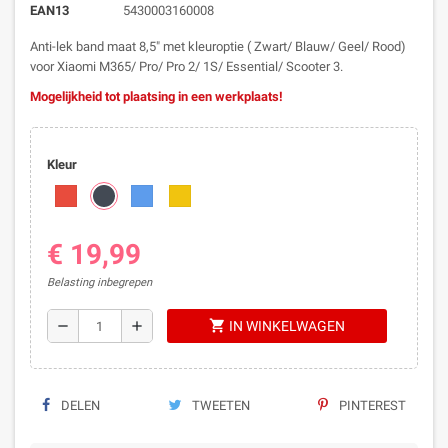
EAN13
5430003160008
Anti-lek band maat 8,5" met kleuroptie ( Zwart/ Blauw/ Geel/ Rood)
voor Xiaomi M365/ Pro/ Pro 2/ 1S/ Essential/ Scooter 3.
Mogelijkheid tot plaatsing in een werkplaats!
Kleur
€ 19,99
Belasting inbegrepen
shopping_cart
remove
add
IN WINKELWAGEN
DELEN
TWEETEN
PINTEREST