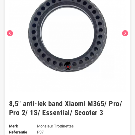
chevron_left
chevron_right
8,5" anti-lek band Xiaomi M365/ Pro/
Pro 2/ 1S/ Essential/ Scooter 3
Merk
Monsieur Trottinettes
Referentie
P37