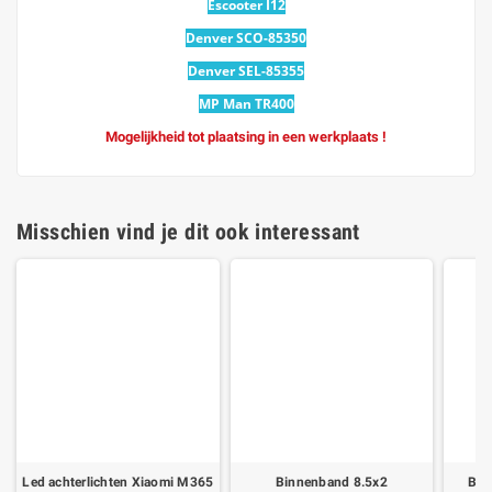
Escooter I12
Denver SCO-85350
Denver SEL-85355
MP Man TR400
Mogelijkheid tot plaatsing in een werkplaats !
Misschien vind je dit ook interessant
Led achterlichten Xiaomi M365
Binnenband 8.5x2
Ban