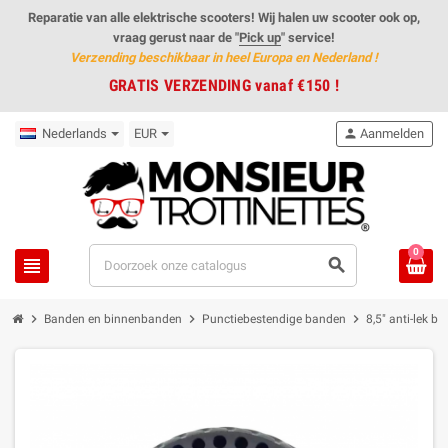
Reparatie van alle elektrische scooters! Wij halen uw scooter ook op,
vraag gerust naar de "
Pick up
" service!
Verzending beschikbaar in heel Europa en Nederland
!
GRATIS VERZENDING vanaf €150 !
Nederlands
EUR
person
Aanmelden
0
view_headline
search
chevron_right
chevron_right
chevron_right
Banden en binnenbanden
Punctiebestendige banden
8,5" anti-lek b