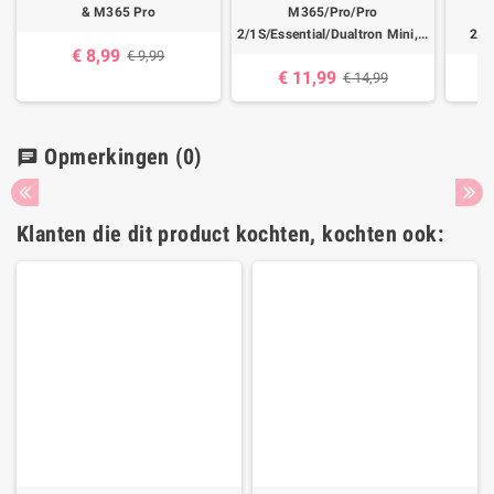
& M365 Pro
M365/Pro/Pro
X
2/1S/Essential/Dualtron Mini,...
2/1
€ 8,99
€ 9,99
€ 11,99
€ 14,99
Opmerkingen
(0)
chat
Klanten die dit product kochten, kochten ook: