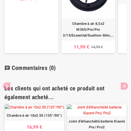
Chambre à air 8,5x2
M365/Pro/Pro
2/1S/Essential/Dualtron Mini,...
11,99 €
14,99 €
Commentaires
(0)
chat
Les clients qui ont acheté ce produit ont
également acheté...
Chambre à air 10x2.50 (135°/90°)
Joint d'éthanchéité batterie Xiaomi
16,99 €
Pro/ Pro2