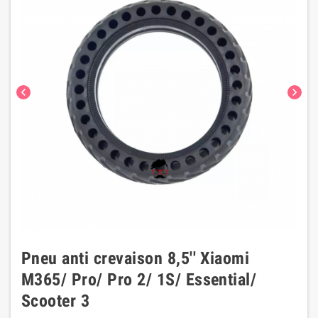
chevron_left
chevron_right
Pneu anti crevaison 8,5'' Xiaomi
M365/ Pro/ Pro 2/ 1S/ Essential/
Scooter 3