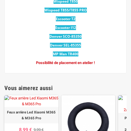
Wispeed T850
Wispeed T855/T855 PRO
Escooter T2
Escooter I12
Denver SCO-85350
Denver SEL-85355
MP Man TR400
Possibilité de placement en atelier !
Vous aimerez aussi
Feux arrière Led Xiaomi M365
& M365 Pro
Pne
X
8,99 €
9,99 €
2/1