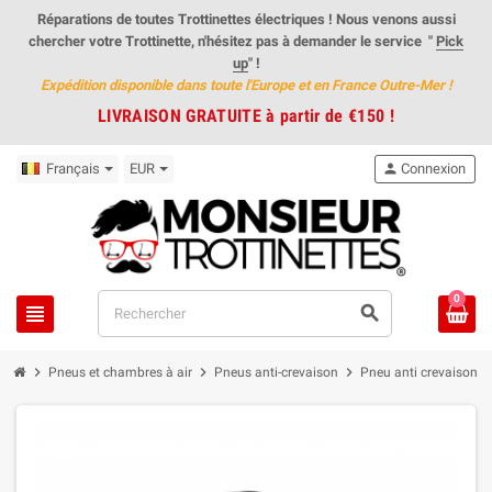
Réparations de toutes Trottinettes électriques ! Nous venons aussi
chercher votre Trottinette, n'hésitez pas à demander le service "
Pick
up
"
!
Expédition disponible dans toute l'Europe et en
France Outre-Mer
!
LIVRAISON GRATUITE à partir de €150 !
Français
EUR
person
Connexion
0
view_headline
search
chevron_right
chevron_right
chevron_right
Pneus et chambres à air
Pneus anti-crevaison
Pneu anti crevaison 8,