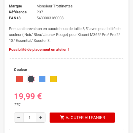
Marque
Monsieur Trottinettes
Référence
P37
EAN13
5430003160008
Pneu anti crevaison en caoutchouc de taille 8,5'' avec possibilité de
couleur ( Noir/ Bleu/ Jaune/ Rouge) pour Xiaomi M365/ Pro/ Pro 2/
1S/ Essential/ Scooter 3.
Possibilité de placement en atelier !
Couleur
19,99 €
TTC
shopping_cart
remove
add
AJOUTER AU PANIER